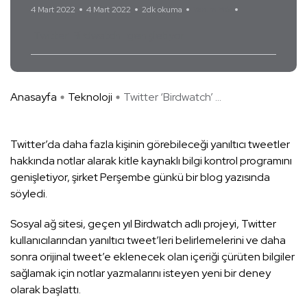
4 Mart 2022
4 Mart 2022
2dk okuma
Yorum Yok
Twitter 'Birdwatch'ı genişletiyor
Anasayfa
Teknoloji
Twitter ‘Birdwatch’ ...
Twitter’da daha fazla kişinin görebileceği yanıltıcı tweetler
hakkında notlar alarak kitle kaynaklı bilgi kontrol programını
genişletiyor, şirket Perşembe günkü bir blog yazısında
söyledi.
Sosyal ağ sitesi, geçen yıl Birdwatch adlı projeyi, Twitter
kullanıcılarından yanıltıcı tweet’leri belirlemelerini ve daha
sonra orijinal tweet’e eklenecek olan içeriği çürüten bilgiler
sağlamak için notlar yazmalarını isteyen yeni bir deney
olarak başlattı.