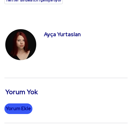
Twitter 'Birdwatch'ı genişletiyor
Ayça Yurtaslan
Yorum Yok
Yorum Ekle