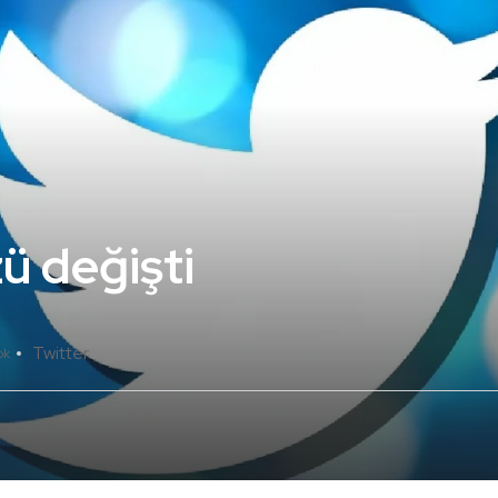
ü değişti
Twitter
ok