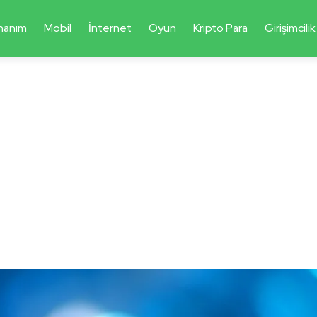
nanım
Mobil
İnternet
Oyun
Kripto Para
Girişimcilik