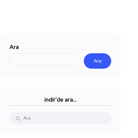
Ara
Ara
indir’de ara…