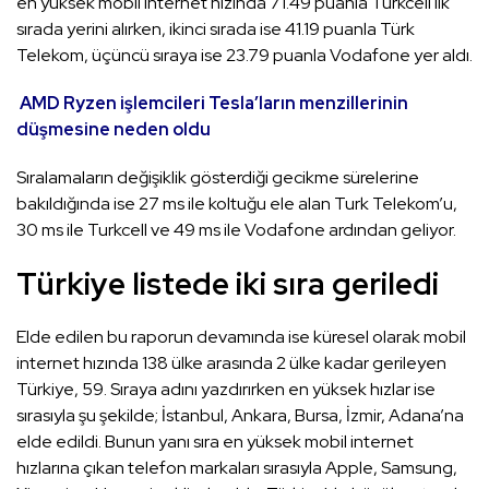
en yüksek mobil internet hızında 71.49 puanla Turkcell ilk
sırada yerini alırken, ikinci sırada ise 41.19 puanla Türk
Telekom, üçüncü sıraya ise 23.79 puanla Vodafone yer aldı.
AMD Ryzen işlemcileri Tesla’ların menzillerinin
düşmesine neden oldu
Sıralamaların değişiklik gösterdiği gecikme sürelerine
bakıldığında ise 27 ms ile koltuğu ele alan Turk Telekom’u,
30 ms ile Turkcell ve 49 ms ile Vodafone ardından geliyor.
Türkiye listede iki sıra geriledi
Elde edilen bu raporun devamında ise küresel olarak mobil
internet hızında 138 ülke arasında 2 ülke kadar gerileyen
Türkiye, 59. Sıraya adını yazdırırken en yüksek hızlar ise
sırasıyla şu şekilde; İstanbul, Ankara, Bursa, İzmir, Adana’na
elde edildi. Bunun yanı sıra en yüksek mobil internet
hızlarına çıkan telefon markaları sırasıyla Apple, Samsung,