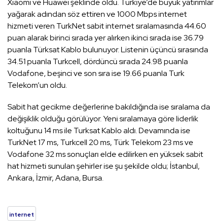
Xiaomi ve Huawei şeklinde oldu. Türkiye’de büyük yatırımlar
yağarak adından söz ettiren ve 1000 Mbps internet
hizmeti veren TurkNet sabit internet sıralamasında 44.60
puan alarak birinci sırada yer alırken ikinci sırada ise 36.79
puanla Türksat Kablo bulunuyor. Listenin üçüncü sırasında
34.51 puanla Turkcell, dördüncü sırada 24.98 puanla
Vodafone, beşinci ve son sıra ise 19.66 puanla Turk
Telekom’un oldu.
Sabit hat gecikme değerlerine bakıldığında ise sıralama da
değişiklik olduğu görülüyor. Yeni sıralamaya göre liderlik
koltuğunu 14 ms ile Turksat Kablo aldı. Devamında ise
TurkNet 17 ms, Turkcell 20 ms, Türk Telekom 23 ms ve
Vodafone 32 ms sonuçları elde edilirken en yüksek sabit
hat hizmeti sunulan şehirler ise şu şekilde oldu; İstanbul,
Ankara, İzmir, Adana, Bursa.
internet