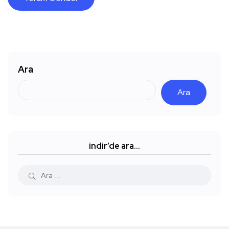
Ara
Ara
indir’de ara…