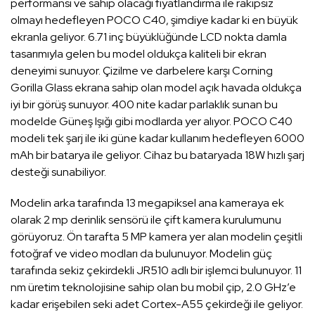
performansı ve sahip olacağı fiyatlandırma ile rakipsiz
olmayı hedefleyen POCO C40, şimdiye kadar ki en büyük
ekranla geliyor. 6.71 inç büyüklüğünde LCD nokta damla
tasarımıyla gelen bu model oldukça kaliteli bir ekran
deneyimi sunuyor. Çizilme ve darbelere karşı Corning
Gorilla Glass ekrana sahip olan model açık havada oldukça
iyi bir görüş sunuyor. 400 nite kadar parlaklık sunan bu
modelde Güneş Işığı gibi modlarda yer alıyor. POCO C40
modeli tek şarj ile iki güne kadar kullanım hedefleyen 6000
mAh bir batarya ile geliyor. Cihaz bu bataryada 18W hızlı şarj
desteği sunabiliyor.
Modelin arka tarafında 13 megapiksel ana kameraya ek
olarak 2 mp derinlik sensörü ile çift kamera kurulumunu
görüyoruz. Ön tarafta 5 MP kamera yer alan modelin çeşitli
fotoğraf ve video modları da bulunuyor. Modelin güç
tarafında sekiz çekirdekli JR510 adlı bir işlemci bulunuyor. 11
nm üretim teknolojisine sahip olan bu mobil çip, 2.0 GHz’e
kadar erişebilen seki adet Cortex-A55 çekirdeği ile geliyor.