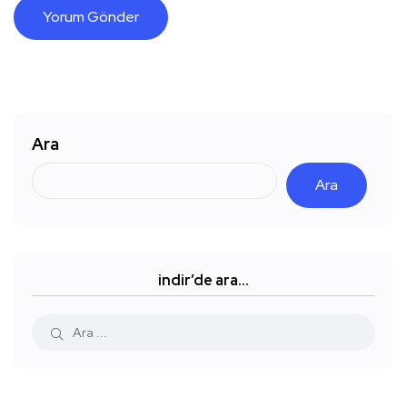
Ara
Ara
indir’de ara…