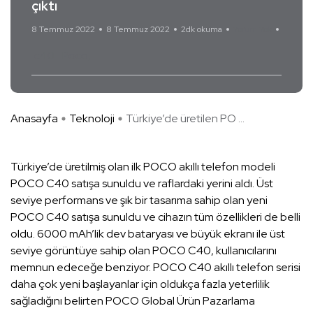
çıktı
8 Temmuz 2022
8 Temmuz 2022
2dk okuma
Yorum Yok
c40
Poco
Anasayfa
Teknoloji
Türkiye’de üretilen PO ...
Türkiye’de üretilmiş olan ilk POCO akıllı telefon modeli
POCO C40 satışa sunuldu ve raflardaki yerini aldı. Üst
seviye performans ve şık bir tasarıma sahip olan yeni
POCO C40 satışa sunuldu ve cihazın tüm özellikleri de belli
oldu. 6000 mAh’lik dev bataryası ve büyük ekranı ile üst
seviye görüntüye sahip olan POCO C40, kullanıcılarını
memnun edeceğe benziyor. POCO C40 akıllı telefon serisi
daha çok yeni başlayanlar için oldukça fazla yeterlilik
sağladığını belirten POCO Global Ürün Pazarlama