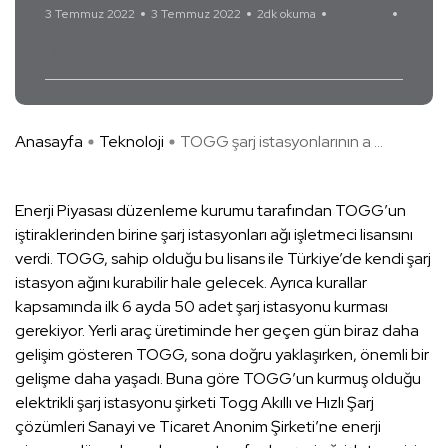
3 Temmuz 2022
3 Temmuz 2022
2dk okuma
Yorum Yok
TOGG
Anasayfa
Teknoloji
TOGG şarj istasyonlarının a ...
Enerji Piyasası düzenleme kurumu tarafından TOGG’un
iştiraklerinden birine şarj istasyonları ağı işletmeci lisansını
verdi. TOGG, sahip olduğu bu lisans ile Türkiye’de kendi şarj
istasyon ağını kurabilir hale gelecek. Ayrıca kurallar
kapsamında ilk 6 ayda 50 adet şarj istasyonu kurması
gerekiyor. Yerli araç üretiminde her geçen gün biraz daha
gelişim gösteren TOGG, sona doğru yaklaşırken, önemli bir
gelişme daha yaşadı. Buna göre TOGG’un kurmuş olduğu
elektrikli şarj istasyonu şirketi Togg Akıllı ve Hızlı Şarj
çözümleri Sanayi ve Ticaret Anonim Şirketi’ne enerji