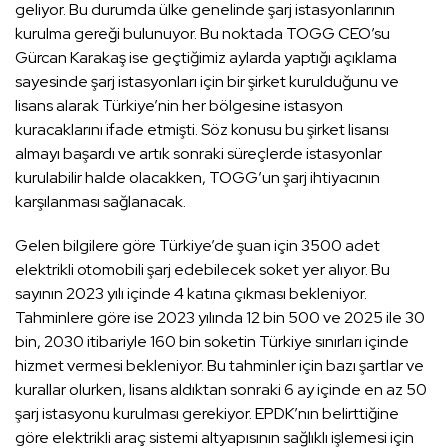
geliyor. Bu durumda ülke genelinde şarj istasyonlarının
kurulma gereği bulunuyor. Bu noktada TOGG CEO’su
Gürcan Karakaş ise geçtiğimiz aylarda yaptığı açıklama
sayesinde şarj istasyonları için bir şirket kurulduğunu ve
lisans alarak Türkiye’nin her bölgesine istasyon
kuracaklarını ifade etmişti. Söz konusu bu şirket lisansı
almayı başardı ve artık sonraki süreçlerde istasyonlar
kurulabilir halde olacakken, TOGG’un şarj ihtiyacının
karşılanması sağlanacak.
Gelen bilgilere göre Türkiye’de şuan için 3500 adet
elektrikli otomobili şarj edebilecek soket yer alıyor. Bu
sayının 2023 yılı içinde 4 katına çıkması bekleniyor.
Tahminlere göre ise 2023 yılında 12 bin 500 ve 2025 ile 30
bin, 2030 itibariyle 160 bin soketin Türkiye sınırları içinde
hizmet vermesi bekleniyor. Bu tahminler için bazı şartlar ve
kurallar olurken, lisans aldıktan sonraki 6 ay içinde en az 50
şarj istasyonu kurulması gerekiyor. EPDK’nın belirttiğine
göre elektrikli araç sistemi altyapısının sağlıklı işlemesi için