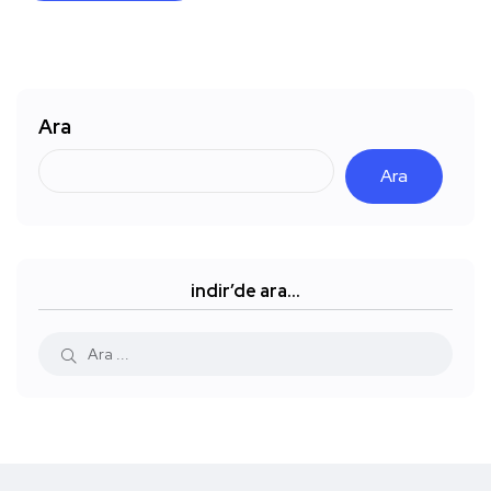
Ara
Ara
indir’de ara…