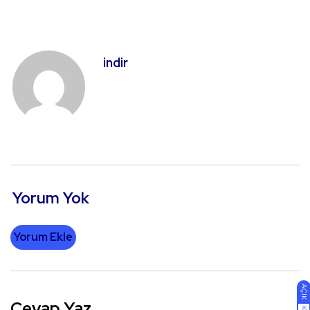
indir
Yorum Yok
Yorum Ekle
AÇIK
Cevap Yaz