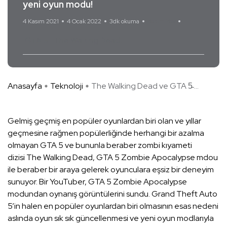
yeni oyun modu!
4 Kasım 2021
4 Ocak 2022
3dk okuma
Yorum Yok
GTA 5
The Walking Dead
Anasayfa
Teknoloji
The Walking Dead ve GTA 5̵ ...
Gelmiş geçmiş en popüler oyunlardan biri olan ve yıllar
geçmesine rağmen popülerliğinde herhangi bir azalma
olmayan GTA 5 ve bununla beraber zombi kıyameti
dizisi The Walking Dead, GTA 5 Zombie Apocalypse mdou
ile beraber bir araya gelerek oyunculara eşsiz bir deneyim
sunuyor. Bir YouTuber, GTA 5 Zombie Apocalypse
modundan oynanış görüntülerini sundu. Grand Theft Auto
5’in halen en popüler oyunlardan biri olmasının esas nedeni
aslında oyun sık sık güncellenmesi ve yeni oyun modlarıyla