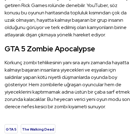
getiren Rick Games rolünde denebilir. YouTuber, söz
konusu bu oyunun haritasında topluluk kısmından çok da
uzak olmayan, hayatta kalmayı başaran bir grup insanın
olduğunu görüyor ve terk edilmiş olan kamyonların birine
atlayarak dışarı çıkmaya yönelik hareket ediyor.
GTA 5 Zombie Apocalypse
Korkunç zombi tehlikesinin yanı sıra aynı zamanda hayatta
kalmayı başaran insanlara yiyecekleri ve eşyaları için
saldırılar yapan kötü niyetli düşmanlarda oyunda boy
gösteriyor. Hem zombilerle uğraşan oyuncular hem de
yiyeceklerini kaptırmamak adına üstün bir çaba sarf etmek
zorunda kalacaklar. Bu heyecan verici yeni oyun modu son
derece nefes kesici bir zombi kıyameti sunuyor.
GTA 5
The Walking Dead