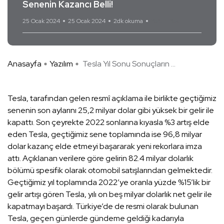
Senenin Kazancı Belli!
25 Ocak 2024
25 Ocak 2024
2dk okuma
Yorum Yok
Anasayfa
Yazılım
Tesla Yıl Sonu Sonuçların ...
Tesla, tarafından gelen resmî açıklama ile birlikte geçtiğimiz
senenin son aylarını 25,2 milyar dolar gibi yüksek bir gelir ile
kapattı. Son çeyrekte 2022 sonlarına kıyasla %3 artış elde
eden Tesla, geçtiğimiz sene toplamında ise 96,8 milyar
dolar kazanç elde etmeyi başararak yeni rekorlara imza
attı. Açıklanan verilere göre gelirin 82.4 milyar dolarlık
bölümü spesifik olarak otomobil satışlarından gelmektedir.
Geçtiğimiz yıl toplamında 2022’ye oranla yüzde %15’lik bir
gelir artışı gören Tesla, yılı on beş milyar dolarlık net gelir ile
kapatmayı başardı. Türkiye’de de resmi olarak bulunan
Tesla, geçen günlerde gündeme geldiği kadarıyla