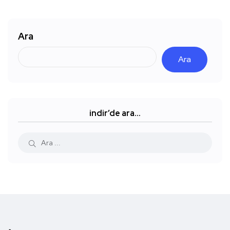
Ara
Ara
indir’de ara…