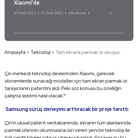
Xiaomi’de
10 Ocak 2022
10 Ocak 2022
2dk okuma
Yorum Yok
Xiaomi
Anasayfa
Teknoloji
Tam ekranlı parmak izi okuyuc ...
Çin merkezli teknoloji devlerinden Xiaomi, gelecek
dönemlerde sunacağı modeller için tam ekran parmak izi
tarayıcısının patentini aldı. Peki söz konusu bu özelliğin
çalışma sistemi nasıl olacak?
Samsung sürüş deneyimi arttıracak bir proje tanıttı
Çin’in ulusal patent veritabanında, ekranın tüm alanlarında
parmak izlerinin okunmasına izin veren yeni bir teknoloji ile
ilgili çeşitli bilgiler ortaya çıkmaya başladı. Söz konusu bu