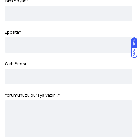
İsim Soyad
*
Eposta
*
AÇIK
KOYU
Web Sitesi
Yorumunuzu buraya yazın...
*