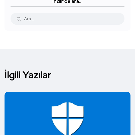
indir’de ara…
İlgili Yazılar