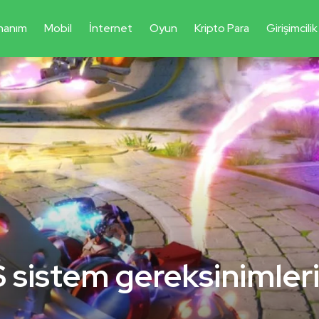
nanım
Mobil
İnternet
Oyun
Kripto Para
Girişimcilik
istem gereksinimler