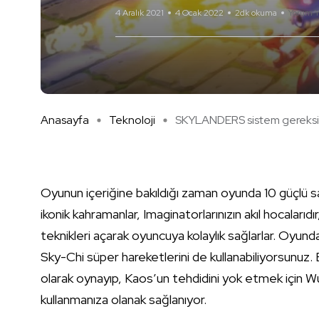
4 Aralık 2021
4 Ocak 2022
2dk okuma
Yorum Y
Anasayfa
Teknoloji
SKYLANDERS sistem gereksini
Oyunun içeriğine bakıldığı zaman oyunda 10 güçlü sav
ikonik kahramanlar, Imaginatorlarınızın akıl hocalarıdır
teknikleri açarak oyuncuya kolaylık sağlarlar. Oyund
Sky-Chi süper hareketlerini de kullanabiliyorsunuz
olarak oynayıp, Kaos’un tehdidini yok etmek için Wu
kullanmanıza olanak sağlanıyor.