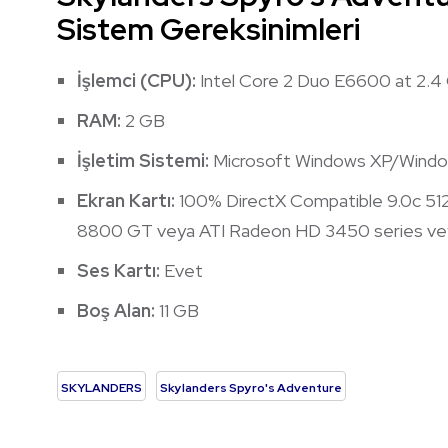
Sistem Gereksinimleri
İşlemci (CPU):
Intel Core 2 Duo E6600 at 2.
RAM:
2 GB
İşletim Sistemi:
Microsoft Windows XP/Windo
Ekran Kartı:
100% DirectX Compatible 9.0c 51
8800 GT veya ATI Radeon HD 3450 series vey
Ses Kartı:
Evet
Boş Alan:
11 GB
SKYLANDERS
Skylanders Spyro's Adventure