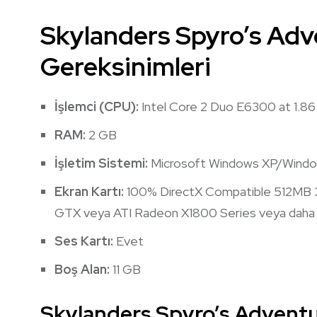
Skylanders Spyro’s Ad
Gereksinimleri
İşlemci (CPU):
Intel Core 2 Duo E6300 at 1.8
RAM:
2 GB
İşletim Sistemi:
Microsoft Windows XP/Windo
Ekran Kartı:
100% DirectX Compatible 512MB 
GTX veya ATI Radeon X1800 Series veya daha
Ses Kartı:
Evet
Boş Alan:
11 GB
Skylanders Spyro’s Adventu