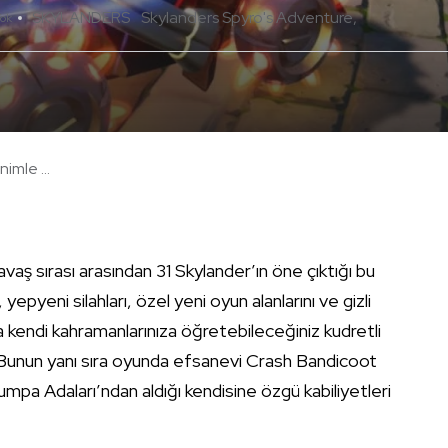
SKYLANDERS
Skylanders Spyro's Adventure
ok
mle ...
aş sırası arasından 31 Skylander’ın öne çıktığı bu
, yepyeni silahları, özel yeni oyun alanlarını ve gizli
a kendi kahramanlarınıza öğretebileceğiniz kudretli
. Bunun yanı sıra oyunda efsanevi Crash Bandicoot
mpa Adaları’ndan aldığı kendisine özgü kabiliyetleri