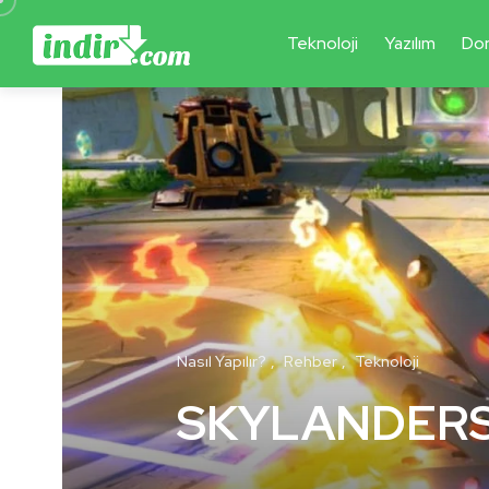
Teknoloji
Yazılım
Do
Nasıl Yapılır?
Rehber
Teknoloji
SKYLANDERS s