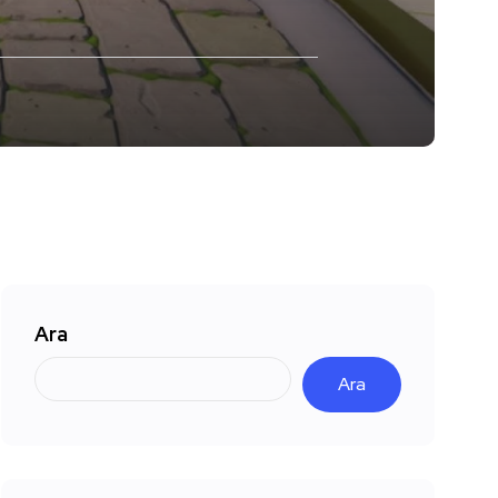
Ara
Ara