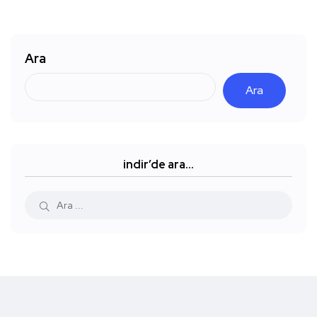
Ara
Ara
indir’de ara…