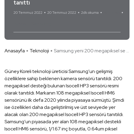
tanıttı
20 Temmuz 2022
20 Temmuz 2022
2dk okuma
Yorum Yok
Isocell
Samsung
Anasayfa
Teknoloji
Samsung yeni 200 megapiksel se ...
Güney Koreli teknoloji üreticisi Samsung’un gelişmiş
özelliklere sahip beklenen kamera sensörü tanıtıldı. 200
megapiksel desteği bulunan Isocell HP3 sensörü resmi
olarak tanıtıldı. Markanın 108 megapiksel Isocell HM6
sensörünü ilk defa 2020 yılında piyasaya sürmüştü. Şimdi
ise özellikleri daha da geliştirilmiş ve üst seviyede yer
alacak olan 200 megapiksel Isocell HP3 sensörü tanıtıldı.
Samsung’un piyasada yer alan 108 megapiksel destekli
Isocell HM6 sensörü, 1/1.67 inç boyutla, 0.64um piksel