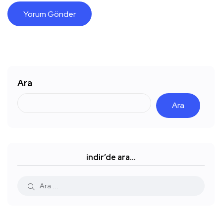
Ara
Ara
indir’de ara…