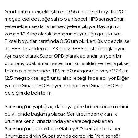
Yeni tanıtımı gerçekleştirilen 0.56 um piksel boyutlu 200
megapiksel desteğe sahip olan Isocell HP3 sensörünün
yetenekleri ise daha üst seviyelere çıkıyor. Baktığımız
zaman 1/1.4 inç olarak sensörün büyüdüğü gözüküyor.
Piksel boyutları tarafında 0.56 um olurken, 8K videoda ise
30 FPS desteklerken, 4K’da 120 FPS desteği sağlanıyor.
Ayrıca ek olarak Super QPD olarak adlandırılan yeni bir
otomatik odaklamam sisteminin kullanıldığı ve Tetra piksel
teknolojisi sayesinde, 1.12um 50 megapiksel veya 2.24um
12.5 megapiksel egörüntü alabileceği ifade ediliyor. Diğer
yandan Smart-ISO Pro yerine Improved Smart-ISO Pro
geldiğini de belirtelim.
Samsung’un yaptığı açıklamaya göre bu sensörün üretimi
bu yıl içinde başlamış olacak. Seri üretimden çıkan ilk
ürünlere kendi cihazlarında yer vereceği beklenen
Samsung’un bu noktada Galaxy S23 serisi ile beraber
önümüzdeki yılın Şubat ayında görebiliriz. Yeni sensör