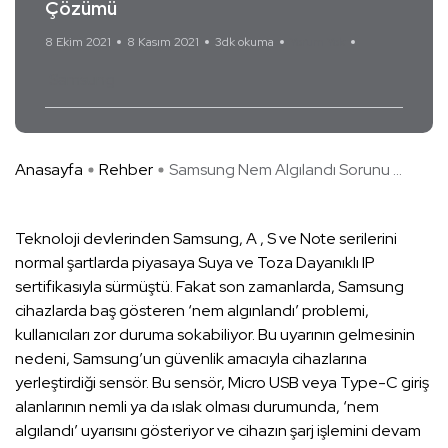
Çözümü
8 Ekim 2021
8 Kasım 2021
3dk okuma
Yorum Yok
Samsung
Anasayfa
Rehber
Samsung Nem Algılandı Sorunu ...
Teknoloji devlerinden Samsung, A , S ve Note serilerini
normal şartlarda piyasaya Suya ve Toza Dayanıklı IP
sertifikasıyla sürmüştü. Fakat son zamanlarda, Samsung
cihazlarda baş gösteren ‘nem algınlandı’ problemi,
kullanıcıları zor duruma sokabiliyor. Bu uyarının gelmesinin
nedeni, Samsung’un güvenlik amacıyla cihazlarına
yerleştirdiği sensör. Bu sensör, Micro USB veya Type-C giriş
alanlarının nemli ya da ıslak olması durumunda, ‘nem
algılandı’ uyarısını gösteriyor ve cihazın şarj işlemini devam