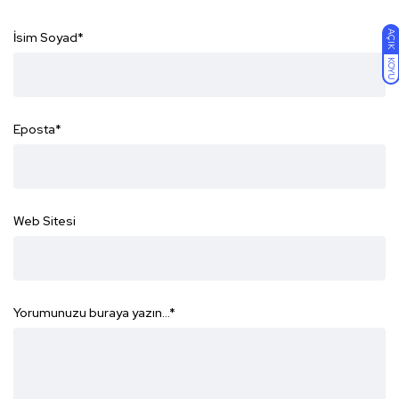
AÇIK
İsim Soyad
*
KOYU
Eposta
*
Web Sitesi
Yorumunuzu buraya yazın...
*