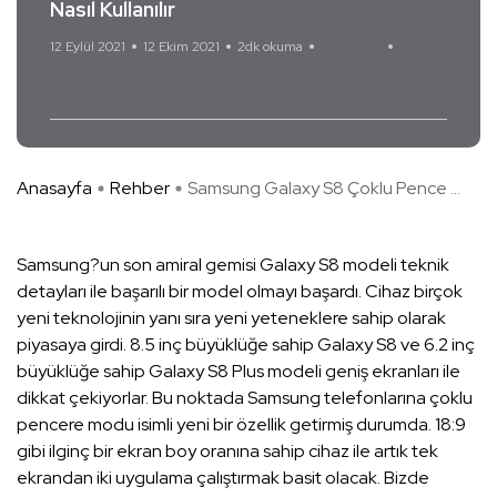
Nasıl Kullanılır
12 Eylül 2021
12 Ekim 2021
2dk okuma
Yorum Yok
Samsung
Samsung Galaxy
Samsung Galaxy S8
Anasayfa
Rehber
Samsung Galaxy S8 Çoklu Pence ...
Samsung?un son amiral gemisi Galaxy S8 modeli teknik
detayları ile başarılı bir model olmayı başardı. Cihaz birçok
yeni teknolojinin yanı sıra yeni yeteneklere sahip olarak
piyasaya girdi. 8.5 inç büyüklüğe sahip Galaxy S8 ve 6.2 inç
büyüklüğe sahip Galaxy S8 Plus modeli geniş ekranları ile
dikkat çekiyorlar. Bu noktada Samsung telefonlarına çoklu
pencere modu isimli yeni bir özellik getirmiş durumda. 18:9
gibi ilginç bir ekran boy oranına sahip cihaz ile artık tek
ekrandan iki uygulama çalıştırmak basit olacak. Bizde