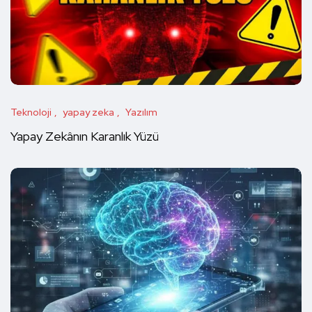
Teknoloji
yapay zeka
Yazılım
Yapay Zekânın Karanlık Yüzü