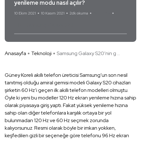
yenileme modu nasıl açılır?
10 Ekim 2021
10 Kasım 2021
2dk okuma
Yorum Yok
HZ
Samsung Galaxy S20
Anasayfa
Teknoloji
Samsung Galaxy S20’nin g ...
Güney Koreli akıllı telefon üreticisi Samsung’un son nesil
tanıtmış olduğu amiral gemisi modeli Galaxy S20 cihazları
şirketin 60 Hz’i geçen ilk akıllı telefon modelleri olmuştu.
Öyle ki yeni bu modeller 120 Hz ekran yenileme hızına sahip
olarak piyasaya giriş yaptı. Fakat yüksek yenileme hızına
sahip olan diğer telefonlara karşılık ortaya bir yol
bulunmadan 120 Hz ve 60 Hz seçmek zorunda
kalıyorsunuz. Resmi olarak böyle bir imkan yokken,
keşfedilen gizli bir seçeneğe göre telefonu 96 Hz ekran