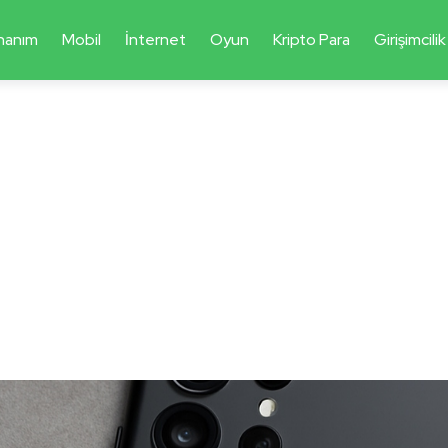
nanım
Mobil
İnternet
Oyun
Kripto Para
Girişimcilik