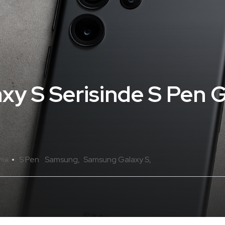
y S Serisinde S Pen G
S Pen
Samsung
Samsung Galaxy S
Yok