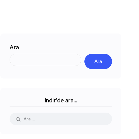
Ara
Ara
indir’de ara…