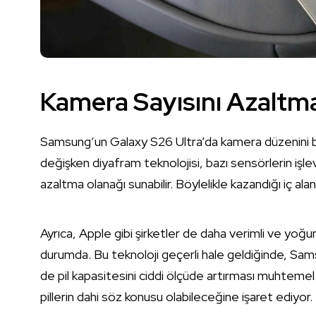
Kamera Sayısını Azaltma
Samsung’un Galaxy S26 Ultra’da kamera düzenini bir
değişken diyafram teknolojisi, bazı sensörlerin işlev
azaltma olanağı sunabilir. Böylelikle kazandığı iç alanı,
Ayrıca, Apple gibi şirketler de daha verimli ve yoğun
durumda. Bu teknoloji geçerli hale geldiğinde, Sam
de pil kapasitesini ciddi ölçüde artırması muhteme
pillerin dahi söz konusu olabileceğine işaret ediyor.