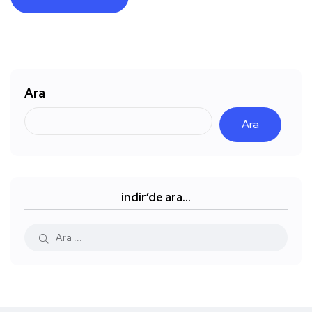
Ara
Ara
indir’de ara…