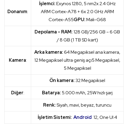
İşlemci:
Exynos 1280, 5 nm
2x 2.4 GHz
Donanım
:
ARM Cortex-A78 + 6x 2.0 GHz ARM
Cortex-A55
GPU:
Mali-G68
Depolama – RAM:
128 GB/256 GB – 6 GB
/ 8 GB (1 TB SD kart)
Arka kamera:
64 Megapiksel ana kamera,
Kamera
:
12 Megapiksel ultra geniş açı
5 Megapiksel,
5 Megapiksel
Ön kamera:
32 Megapiksel
Diğer
:
Batarya:
5.000 mAh, 25W hızlı şarj
Renk:
Siyah, mavi, beyaz, turuncu
İşletim Sistemi:
Android
12, One UI 4