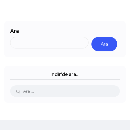
Ara
Ara
indir’de ara…