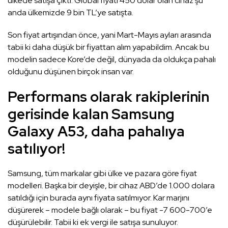
ülkede satışa çıktı. Global fiyatı 450 dolar olan cihaz şu
anda ülkemizde 9 bin TL’ye satışta.
Son fiyat artışından önce, yani Mart-Mayıs ayları arasında
tabii ki daha düşük bir fiyattan alım yapabildim. Ancak bu
modelin sadece Kore’de değil, dünyada da oldukça pahalı
olduğunu düşünen birçok insan var.
Performans olarak rakiplerinin
gerisinde kalan Samsung
Galaxy A53, daha pahalıya
satılıyor!
Samsung, tüm markalar gibi ülke ve pazara göre fiyat
modelleri. Başka bir deyişle, bir cihaz ABD’de 1.000 dolara
satıldığı için burada aynı fiyata satılmıyor. Kar marjını
düşürerek – modele bağlı olarak – bu fiyat -7 600-700’e
düşürülebilir. Tabii ki ek vergi ile satışa sunuluyor.