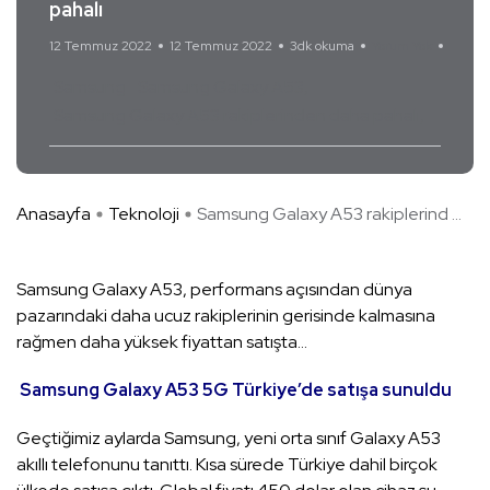
pahalı
12 Temmuz 2022
12 Temmuz 2022
3dk okuma
Yorum Yok
Samsung
Samsung Galaxy A53
Samsung Galaxy A53 rakiplerinden daha pahalı
Anasayfa
Teknoloji
Samsung Galaxy A53 rakiplerind ...
Samsung Galaxy A53, performans açısından dünya
pazarındaki daha ucuz rakiplerinin gerisinde kalmasına
rağmen daha yüksek fiyattan satışta…
Samsung Galaxy A53 5G Türkiye’de satışa sunuldu
Geçtiğimiz aylarda Samsung, yeni orta sınıf Galaxy A53
akıllı telefonunu tanıttı. Kısa sürede Türkiye dahil birçok