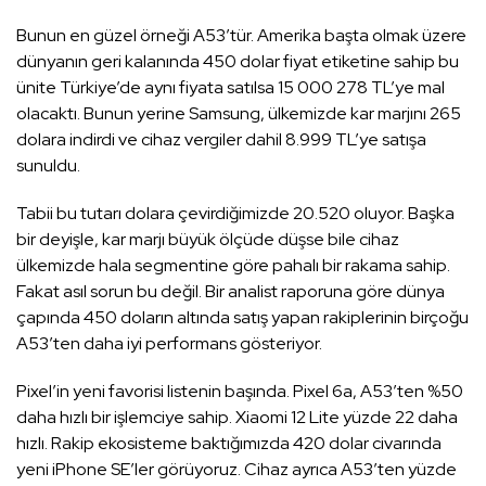
Bunun en güzel örneği A53’tür. Amerika başta olmak üzere
dünyanın geri kalanında 450 dolar fiyat etiketine sahip bu
ünite Türkiye’de aynı fiyata satılsa 15 000 278 TL’ye mal
olacaktı. Bunun yerine Samsung, ülkemizde kar marjını 265
dolara indirdi ve cihaz vergiler dahil 8.999 TL’ye satışa
sunuldu.
Tabii bu tutarı dolara çevirdiğimizde 20.520 oluyor. Başka
bir deyişle, kar marjı büyük ölçüde düşse bile cihaz
ülkemizde hala segmentine göre pahalı bir rakama sahip.
Fakat asıl sorun bu değil. Bir analist raporuna göre dünya
çapında 450 doların altında satış yapan rakiplerinin birçoğu
A53’ten daha iyi performans gösteriyor.
Pixel’in yeni favorisi listenin başında. Pixel 6a, A53’ten %50
daha hızlı bir işlemciye sahip. Xiaomi 12 Lite yüzde 22 daha
hızlı. Rakip ekosisteme baktığımızda 420 dolar civarında
yeni iPhone SE’ler görüyoruz. Cihaz ayrıca A53’ten yüzde