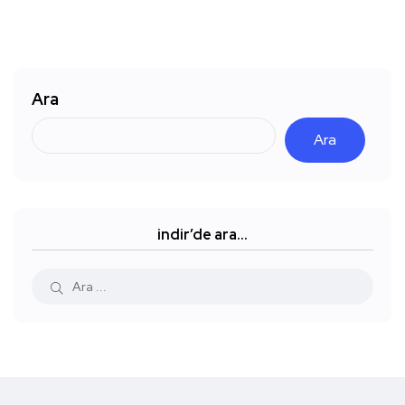
Ara
Ara
indir’de ara…