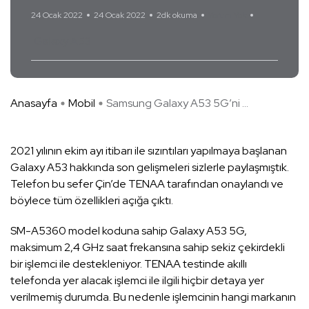
24 Ocak 2022
24 Ocak 2022
2dk okuma
Yorum Yok
Galaxy A53
Anasayfa
Mobil
Samsung Galaxy A53 5G’ni ...
2021 yılının ekim ayı itibarı ile sızıntıları yapılmaya başlanan
Galaxy A53 hakkında son gelişmeleri sizlerle paylaşmıştık.
Telefon bu sefer Çin’de TENAA tarafından onaylandı ve
böylece tüm özellikleri açığa çıktı.
SM-A5360 model koduna sahip Galaxy A53 5G,
maksimum 2,4 GHz saat frekansına sahip sekiz çekirdekli
bir işlemci ile destekleniyor. TENAA testinde akıllı
telefonda yer alacak işlemci ile ilgili hiçbir detaya yer
verilmemiş durumda. Bu nedenle işlemcinin hangi markanın