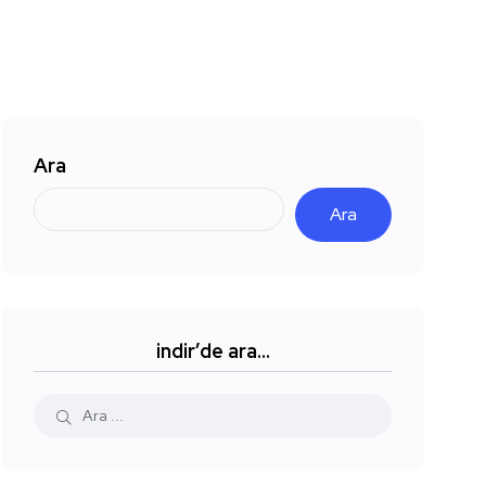
Ara
Ara
indir’de ara…