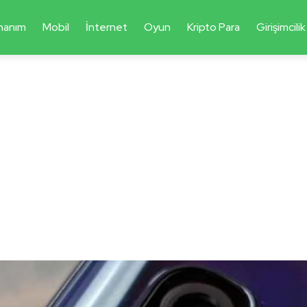
nanım
Mobil
İnternet
Oyun
Kripto Para
Girişimcilik