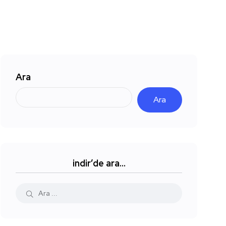
Ara
Ara
indir’de ara…