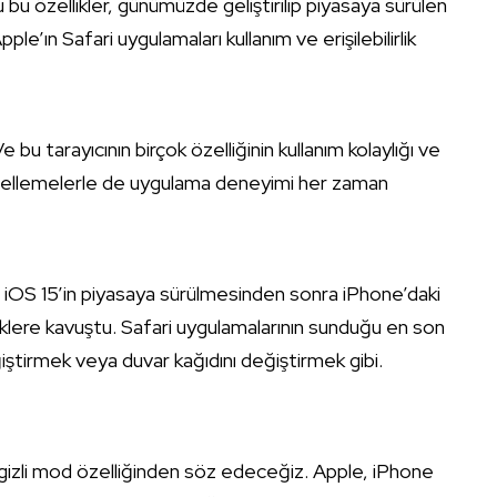
 bu özellikler, günümüzde geliştirilip piyasaya sürülen
le’ın Safari uygulamaları kullanım ve erişilebilirlik
 bu tarayıcının birçok özelliğinin kullanım kolaylığı ve
. Güncellemelerle de uygulama deneyimi her zaman
n iOS 15’in piyasaya sürülmesinden sonra iPhone’daki
liklere kavuştu. Safari uygulamalarının sunduğu en son
ştirmek veya duvar kağıdını değiştirmek gibi.
izli mod özelliğinden söz edeceğiz. Apple, iPhone