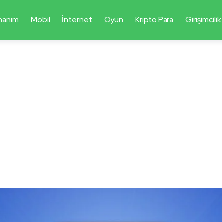
nanım
Mobil
İnternet
Oyun
Kripto Para
Girişimcilik