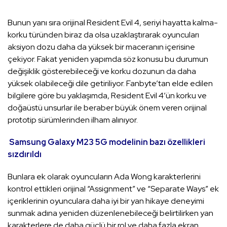
Bunun yanı sıra orijinal Resident Evil 4, seriyi hayatta kalma-
korku türünden biraz da olsa uzaklaştırarak oyuncuları
aksiyon dozu daha da yüksek bir maceranın içerisine
çekiyor. Fakat yeniden yapımda söz konusu bu durumun
değişiklik gösterebileceği ve korku dozunun da daha
yüksek olabileceği dile getiriliyor. Fanbyte’tan elde edilen
bilgilere göre bu yaklaşımda, Resident Evil 4’ün korku ve
doğaüstü unsurlar ile beraber büyük önem veren orijinal
prototip sürümlerinden ilham alınıyor.
Samsung Galaxy M23 5G modelinin bazı özellikleri
sızdırıldı
Bunlara ek olarak oyuncuların Ada Wong karakterlerini
kontrol ettikleri orijinal “Assignment” ve “Separate Ways” ek
içeriklerinin oyunculara daha iyi bir yan hikaye deneyimi
sunmak adına yeniden düzenlenebileceği belirtilirken yan
karakterlere de daha güçlü bir rol ve daha fazla ekran