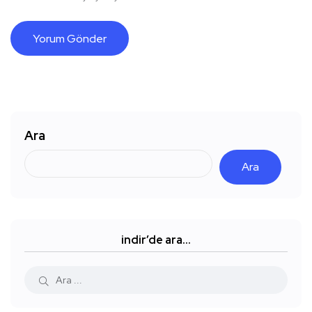
Ara
Ara
indir’de ara…