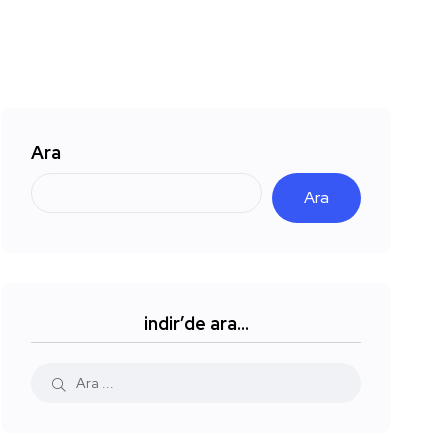
Ara
Ara
indir’de ara…