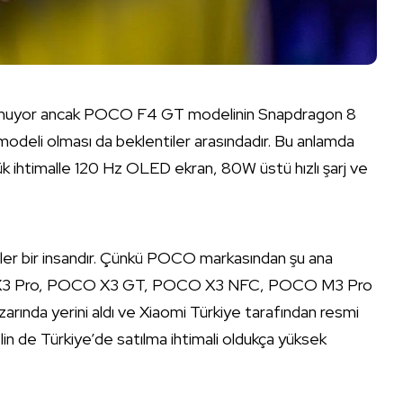
tı bulunmuyor ancak POCO F4 GT modelinin Snapdragon 8
n modeli olması da beklentiler arasındadır. Bu anlamda
ük ihtimalle 120 Hz OLED ekran, 80W üstü hızlı şarj ve
er bir insandır. Çünkü POCO markasından şu ana
X3 Pro, POCO X3 GT, POCO X3 NFC, POCO M3 Pro
rında yerini aldı ve Xiaomi Türkiye tarafından resmi
in de Türkiye’de satılma ihtimali oldukça yüksek