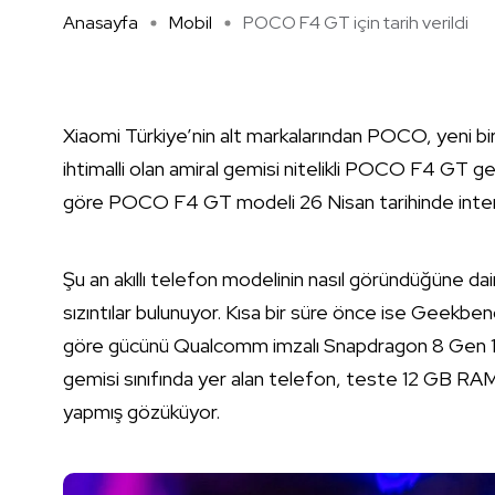
Anasayfa
Mobil
POCO F4 GT için tarih verildi
Xiaomi Türkiye’nin alt markalarından POCO, yeni bir
ihtimalli olan amiral gemisi nitelikli POCO F4 GT geli
göre POCO F4 GT modeli 26 Nisan tarihinde intern
Şu an akıllı telefon modelinin nasıl göründüğüne dair
sızıntılar bulunuyor. Kısa bir süre önce ise Geekbenc
göre gücünü Qualcomm imzalı Snapdragon 8 Gen 1 iş
gemisi sınıfında yer alan telefon, teste 12 GB RAM 
yapmış gözüküyor.