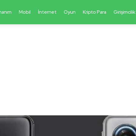
nanım
Mobil
İnternet
Oyun
Kripto Para
Girişimcilik