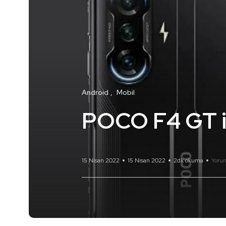
Android
Mobil
POCO F4 GT içi
15 Nisan 2022
15 Nisan 2022
2dk okuma
Yoru