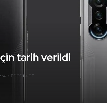
n tarih verildi
POCO F4 GT
m Yok