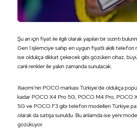
Şu an için fiyat ile ilgili olarak yapılan bir sızın
Gen 1 işlemciye sahip en uygun fiyatlı akıllı telefo
ise oldukça dikkat çekecek gibi gözüken cihaz, büy
canlı renkler ile yakın zamanda sunulacak.
Xiaomi’nin POCO markası Türkiye’de oldukça popül
kadar POCO X4 Pro 5G, POCO M4 Pro, POCO 
5G ve POCO F3 gibi telefon modelleri Türkiye paza
olarak da satışa sunuldu. Bu anlamda ise yeni model
gözüküyor.