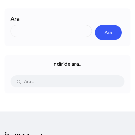
Ara
Ara
indir’de ara…