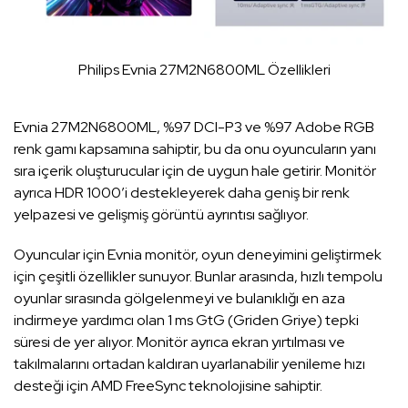
Philips Evnia 27M2N6800ML Özellikleri
Evnia 27M2N6800ML, %97 DCI-P3 ve %97 Adobe RGB
renk gamı kapsamına sahiptir, bu da onu oyuncuların yanı
sıra içerik oluşturucular için de uygun hale getirir. Monitör
ayrıca HDR 1000’i destekleyerek daha geniş bir renk
yelpazesi ve gelişmiş görüntü ayrıntısı sağlıyor.
Oyuncular için Evnia monitör, oyun deneyimini geliştirmek
için çeşitli özellikler sunuyor. Bunlar arasında, hızlı tempolu
oyunlar sırasında gölgelenmeyi ve bulanıklığı en aza
indirmeye yardımcı olan 1 ms GtG (Griden Griye) tepki
süresi de yer alıyor. Monitör ayrıca ekran yırtılması ve
takılmalarını ortadan kaldıran uyarlanabilir yenileme hızı
desteği için AMD FreeSync teknolojisine sahiptir.