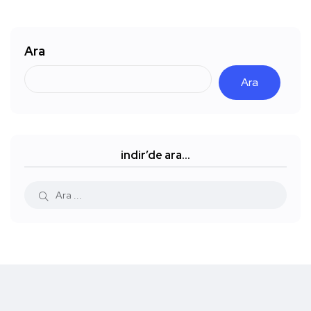
Ara
Ara
indir’de ara…