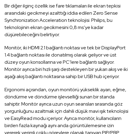
Bir diğer ilginç özellik ise fare tıklamaları ile ekran tepkisi
arasındaki gecikmeyi azalttığı iddia edilen Zero Sense
Synchronization Acceleration teknolojisi. Philips, bu
teknolojinin ekran gecikmesini 0,8 ms’ye kadar
düşürebileceğini belirtiyor.
Monitör, iki HDMI 2.1 bağlantı noktası ve tek bir DisplayPort
1.4 bağlantı noktası ile donatılmış olarak geliyor ve üst
düzey oyun konsollarına ve PC’lere bağlantı sağlıyor.
Monitör ayrıca biri hızlı şarjı destekleyen bir yukarı akış ve iki
aşağı akış bağlantı noktasına sahip bir USB hub içeriyor.
Ergonomi açısından, oyun monitörü yükseklik ayarı, eğme,
döndürme ve döndürme işlevselliği sunan bir standa
sahiptir. Monitör ayrıca uzun oyun seansları sırasında göz
yorgunluğunu azaltmak için dahili düşük mavi ışık teknolojisi
ve EasyRead modu içeriyor. Ayrıca monitör, kullanıcıların
birden fazla kaynağı aynı anda görüntülemesine izin
vererek verimli çoklu görevlere olanak tanıyan PIP/PBP