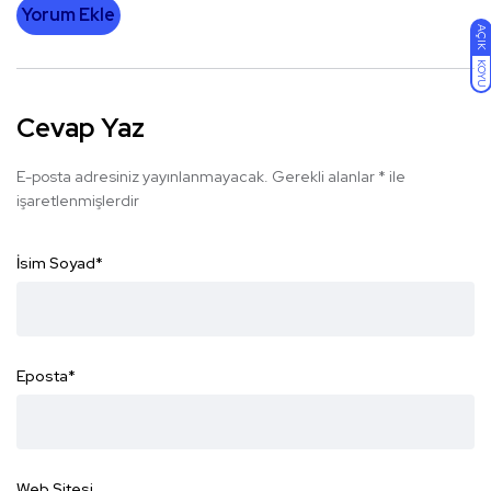
Yorum Ekle
AÇIK
KOYU
Cevap Yaz
E-posta adresiniz yayınlanmayacak.
Gerekli alanlar
*
ile
işaretlenmişlerdir
İsim Soyad
*
Eposta
*
Web Sitesi