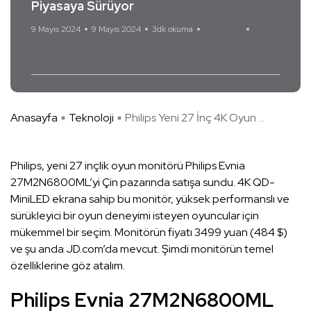
Piyasaya Sürüyor
9 Mayıs 2024
9 Mayıs 2024
3dk okuma
Yorum Yok
oyun bilgisayarı
Philips
Philips Evnia
Anasayfa
Teknoloji
Philips Yeni 27 İnç 4K Oyun ...
Philips, yeni 27 inçlik oyun monitörü Philips Evnia
27M2N6800ML’yi Çin pazarında satışa sundu. 4K QD-
MiniLED ekrana sahip bu monitör, yüksek performanslı ve
sürükleyici bir oyun deneyimi isteyen oyuncular için
mükemmel bir seçim. Monitörün fiyatı 3499 yuan (484 $)
ve şu anda JD.com’da mevcut. Şimdi monitörün temel
özelliklerine göz atalım.
Philips Evnia 27M2N6800ML