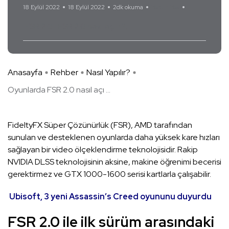
18 Eylül 2022
18 Eylül 2022
2dk okuma
Yorum Yok
FSR 2.0
FSR 2.0 nasıl açılır?
Anasayfa
Rehber
Nasıl Yapılır?
Oyunlarda FSR 2.0 nasıl açı ...
FideltyFX Süper Çözünürlük (FSR), AMD tarafından
sunulan ve desteklenen oyunlarda daha yüksek kare hızları
sağlayan bir video ölçeklendirme teknolojisidir. Rakip
NVIDIA DLSS teknolojisinin aksine, makine öğrenimi becerisi
gerektirmez ve GTX 1000-1600 serisi kartlarla çalışabilir.
Ubisoft, 3 yeni Assassin’s Creed oyununu duyurdu
FSR 2.0 ile ilk sürüm arasındaki