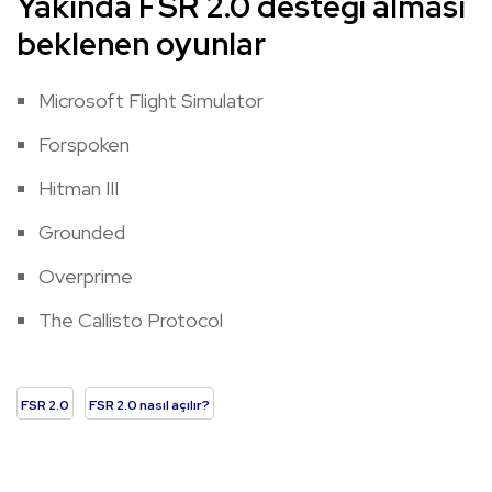
Yakında FSR 2.0 desteği alması
beklenen oyunlar
Microsoft Flight Simulator
Forspoken
Hitman III
Grounded
Overprime
The Callisto Protocol
FSR 2.0
FSR 2.0 nasıl açılır?