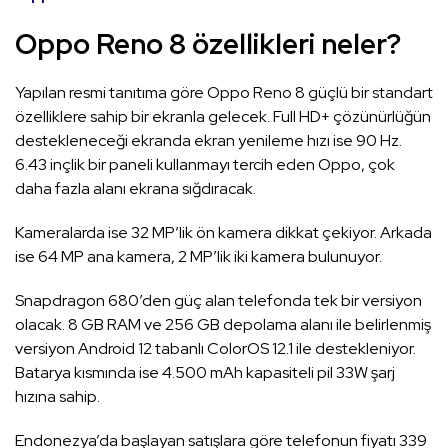
Oppo Reno 8 özellikleri neler?
Yapılan resmi tanıtıma göre Oppo Reno 8 güçlü bir standart
özelliklere sahip bir ekranla gelecek. Full HD+ çözünürlüğün
destekleneceği ekranda ekran yenileme hızı ise 90 Hz.
6.43 inçlik bir paneli kullanmayı tercih eden Oppo, çok
daha fazla alanı ekrana sığdıracak.
Kameralarda ise 32 MP’lik ön kamera dikkat çekiyor. Arkada
ise 64 MP ana kamera, 2 MP’lik iki kamera bulunuyor.
Snapdragon 680’den güç alan telefonda tek bir versiyon
olacak. 8 GB RAM ve 256 GB depolama alanı ile belirlenmiş
versiyon Android 12 tabanlı ColorOS 12.1 ile destekleniyor.
Batarya kısmında ise 4.500 mAh kapasiteli pil 33W şarj
hızına sahip.
Endonezya’da başlayan satışlara göre telefonun fiyatı 339