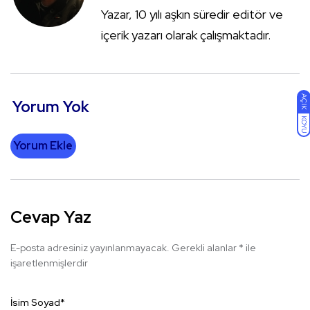
Yazar, 10 yılı aşkın süredir editör ve
içerik yazarı olarak çalışmaktadır.
AÇIK
Yorum Yok
KOYU
Yorum Ekle
Cevap Yaz
E-posta adresiniz yayınlanmayacak.
Gerekli alanlar
*
ile
işaretlenmişlerdir
İsim Soyad
*