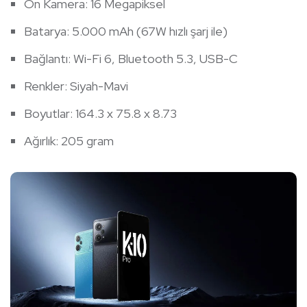
Ön Kamera: 16 Megapiksel
Batarya: 5.000 mAh (67W hızlı şarj ile)
Bağlantı: Wi-Fi 6, Bluetooth 5.3, USB-C
Renkler: Siyah-Mavi
Boyutlar: 164.3 x 75.8 x 8.73
Ağırlık: 205 gram