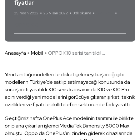
fiyatlar
25 Nisan 2022
25 Nisan 2022
3dk okuma
Yorum Yok
OPPO K10
Anasayfa
Mobil
OPPO K10 serisi tanıtıldı! ...
Yeni tanıttığı modelleri ile dikkat çekmeyi başardığı gibi
modellerin Türkiye’de satılıp satılmayacağı konusunda da
soru işareti yaratıldı. K10 serisi kapsamında K10 ve K10 Pro
adını verdiği yeni modellerini görücüye çıkaran şirket, teknik
özellikleri ve fiyatı ile akıllı telefon sektöründe fark yarattı.
Geçtiğimiz hafta OnePlus Ace modelinin tanıtımı ile birlikte
ön plana çıkarılan işlemci MediaTek Dimensity 8000 Max
olmuştu. Oppo da OnePlus’ın izinden giderek cihazlarında