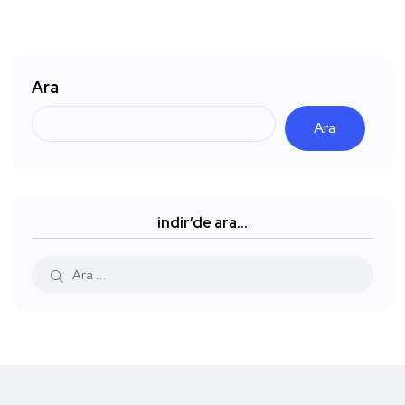
Ara
Ara
indir’de ara…