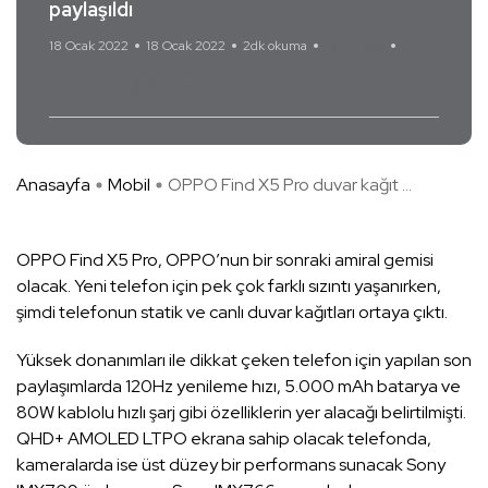
paylaşıldı
18 Ocak 2022
18 Ocak 2022
2dk okuma
Yorum Yok
OPPO Find X5 Pro
Anasayfa
Mobil
OPPO Find X5 Pro duvar kağıt ...
OPPO Find X5 Pro, OPPO’nun bir sonraki amiral gemisi
olacak. Yeni telefon için pek çok farklı sızıntı yaşanırken,
şimdi telefonun statik ve canlı duvar kağıtları ortaya çıktı.
Yüksek donanımları ile dikkat çeken telefon için yapılan son
paylaşımlarda 120Hz yenileme hızı, 5.000 mAh batarya ve
80W kablolu hızlı şarj gibi özelliklerin yer alacağı belirtilmişti.
QHD+ AMOLED LTPO ekrana sahip olacak telefonda,
kameralarda ise üst düzey bir performans sunacak Sony