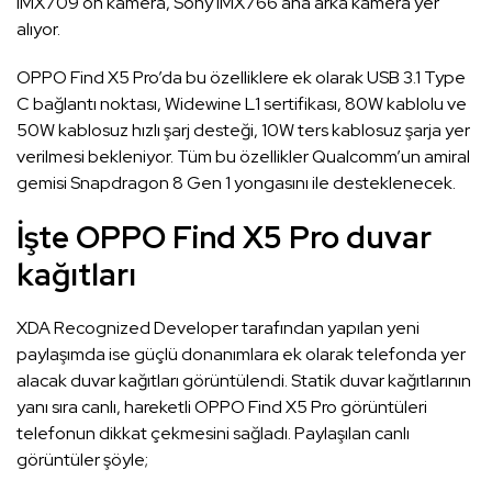
IMX709 ön kamera, Sony IMX766 ana arka kamera yer
alıyor.
OPPO Find X5 Pro’da bu özelliklere ek olarak USB 3.1 Type
C bağlantı noktası, Widewine L1 sertifikası, 80W kablolu ve
50W kablosuz hızlı şarj desteği, 10W ters kablosuz şarja yer
verilmesi bekleniyor. Tüm bu özellikler Qualcomm’un amiral
gemisi Snapdragon 8 Gen 1 yongasını ile desteklenecek.
İşte OPPO Find X5 Pro duvar
kağıtları
XDA Recognized Developer tarafından yapılan yeni
paylaşımda ise güçlü donanımlara ek olarak telefonda yer
alacak duvar kağıtları görüntülendi. Statik duvar kağıtlarının
yanı sıra canlı, hareketli OPPO Find X5 Pro görüntüleri
telefonun dikkat çekmesini sağladı. Paylaşılan canlı
görüntüler şöyle;