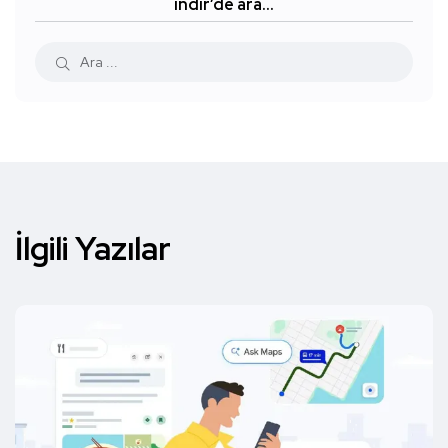
indir’de ara…
İlgili Yazılar