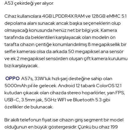
A53 çekirdeği yer alıyor.
Cihaz kullanıcılara 4GB LPDDR4X RAM ve 128GB eMMC 5.1
depolama alanı sunacak ancak başka seçeneklerin olup
olmayacağı konusunda henüz net bir bilgi yok. Kamera
tarafında da beklentileri karşılayacak olan modelin ön
tarafta cihazın çentiğe konumlandırılmış 8 megapiksellik bir
selfie kamerası olsa da arkada 50 megapiksel ana sensör
ve ek 2 megapiksel sensörden oluşan çift kamera kurulumu
bizi karşılayacak.
OPPO
A57s, 33W’luk hızlı şarj desteğine sahip olan
5000mAh pil ile gelecek. Android 12 tabanlı ColorOS 12.1
kutudan çıkacak olan cihazda stereo hoparlörler, yan FPS,
USB-C, 3.5mm jak, 5GHz WIFI ve Bluetooth 5.3 gibi
özellikler de bulunacak.
Bir akıllı telefonun fiyat ise cihazın giriş segment bir model
olduğunun en büyük göstergesidir. Çünkü bu cihaz 199