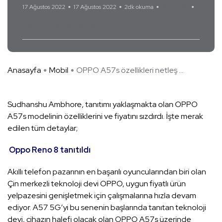
17 Ağustos 2022
17 Ağustos 2022
2dk okuma
Yorum Yok
OPPO
OPPO A57s
Anasayfa
Mobil
OPPO A57s özellikleri netleş ...
Sudhanshu Ambhore, tanıtımı yaklaşmakta olan OPPO
A57s modelinin özelliklerini ve fiyatını sızdırdı. İşte merak
edilen tüm detaylar;
Oppo Reno 8 tanıtıldı
Akıllı telefon pazarının en başarılı oyuncularından biri olan
Çin merkezli teknoloji devi OPPO, uygun fiyatlı ürün
yelpazesini genişletmek için çalışmalarına hızla devam
ediyor. A57 5G’yi bu senenin başlarında tanıtan teknoloji
devi, cihazın halefi olacak olan OPPO A57s üzerinde