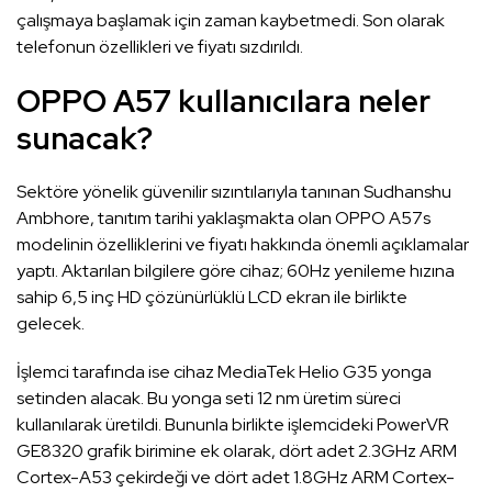
çalışmaya başlamak için zaman kaybetmedi. Son olarak
telefonun özellikleri ve fiyatı sızdırıldı.
OPPO A57 kullanıcılara neler
sunacak?
Sektöre yönelik güvenilir sızıntılarıyla tanınan Sudhanshu
Ambhore, tanıtım tarihi yaklaşmakta olan OPPO A57s
modelinin özelliklerini ve fiyatı hakkında önemli açıklamalar
yaptı. Aktarılan bilgilere göre cihaz; 60Hz yenileme hızına
sahip 6,5 inç HD çözünürlüklü LCD ekran ile birlikte
gelecek.
İşlemci tarafında ise cihaz MediaTek Helio G35 yonga
setinden alacak. Bu yonga seti 12 nm üretim süreci
kullanılarak üretildi. Bununla birlikte işlemcideki PowerVR
GE8320 grafik birimine ek olarak, dört adet 2.3GHz ARM
Cortex-A53 çekirdeği ve dört adet 1.8GHz ARM Cortex-