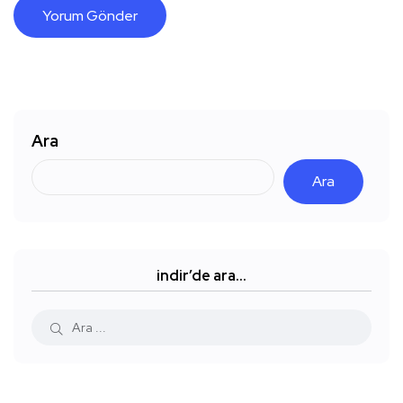
Ara
Ara
indir’de ara…