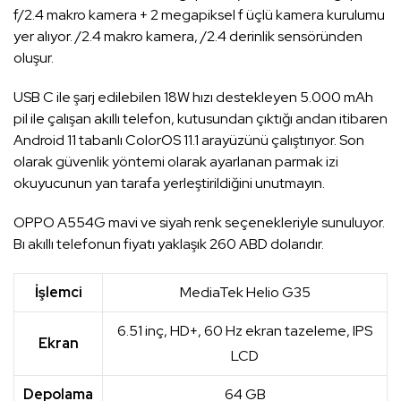
f/2.4 makro kamera + 2 megapiksel f üçlü kamera kurulumu
yer alıyor. /2.4 makro kamera, /2.4 derinlik sensöründen
oluşur.
USB C ile şarj edilebilen 18W hızı destekleyen 5.000 mAh
pil ile çalışan akıllı telefon, kutusundan çıktığı andan itibaren
Android 11 tabanlı ColorOS 11.1 arayüzünü çalıştırıyor. Son
olarak güvenlik yöntemi olarak ayarlanan parmak izi
okuyucunun yan tarafa yerleştirildiğini unutmayın.
OPPO A554G mavi ve siyah renk seçenekleriyle sunuluyor.
Bı akıllı telefonun fiyatı yaklaşık 260 ABD dolarıdır.
İşlemci
MediaTek Helio G35
6.51 inç, HD+, 60 Hz ekran tazeleme, IPS
Ekran
LCD
Depolama
64 GB