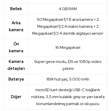
Bellek
4 GB RAM
50 Megapiksel f/1.8 ana kamera + 2
Arka
Megapiksel f/2.4 makro kamera + 2
kamera
Megapiksel f/2.4 derinlik algılayıcı sensör
Ön
16 Megapiksel
kamera
Kamera
Süper gece modu, EIS ve 1080p video
detayları
çekimi
Batarya
18W hızlı şarj, 5.000 mAh
microSD kart desteği USB-C bağlantı
Diğer
noktası, 3,5 mm kulaklık girişi ve yan tarafa
konumlandırılmış parmak izi okuyucu