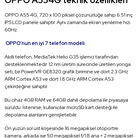
OPPO A554G teknik özellikleri
OPPO A55 4G, 720 x 100 piksel çözünürlüğe sahip 6.51 inç
IPS LCD panele sahiptir. Aynı zamanda ekran yenileme hızı
60Hz.
OPPO’nun en iyi 7 telefon modeli
Akıllı telefon, MediaTek Helio G35 işlemci tarafından
desteklenmektedir. 12 nm üretim sürecinde üretilen yonga
seti, bir PowerVR GE8320 grafik birimine ve dört 2.3 GHz
ARM Cortex A53 ve dört 1.8 GHz ARM Cortex A53
çekirdeğine sahiptir.
Bu cihaz 4GB RAM ve 64GB dahili depolama ile piyasaya
sürüldü. İstenirse, kullanıcılar microSD kart desteği ile
depolama alanlarını genişletebilir.
Ön yüzün sol üst köşesinde 16 megapiksel otoportre
kamera, arkada ise 50 megapiksel f/1.8 ana + 2 megapiksel