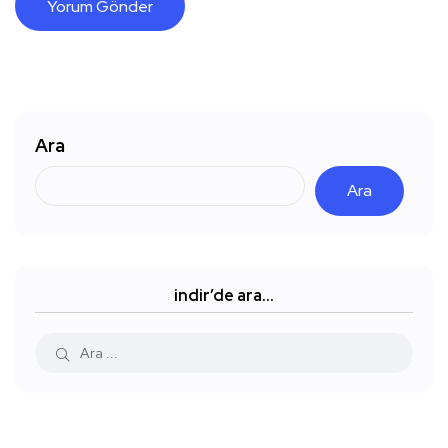
Ara
Ara
indir’de ara…