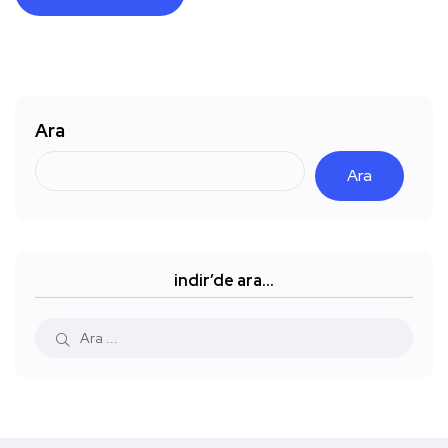
Ara
Ara
indir’de ara…