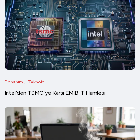
Donanım
Teknoloji
Intel’den TSMC’ye Karşı EMIB-T Hamlesi