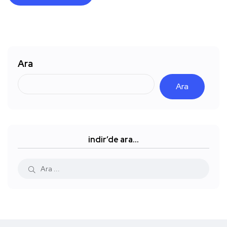
Ara
Ara
indir’de ara…