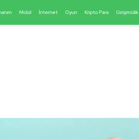
nanım
Mobil
İnternet
Oyun
Kripto Para
Girişimcilik