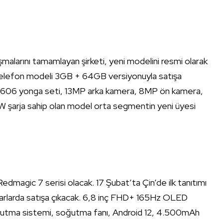
şmalarını tamamlayan şirketi, yeni modelini resmi olarak
lan telefon modeli 3GB + 64GB versiyonuyla satışa
606 yonga seti, 13MP arka kamera, 8MP ön kamera,
0W şarja sahip olan model orta segmentin yeni üyesi
edmagic 7 serisi olacak. 17 Şubat’ta Çin’de ilk tanıtımı
pazarlarda satışa çıkacak. 6,8 inç FHD+ 165Hz OLED
ğutma sistemi, soğutma fanı, Android 12, 4.500mAh