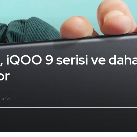
 iQOO 9 serisi ve daha
or
um Yok