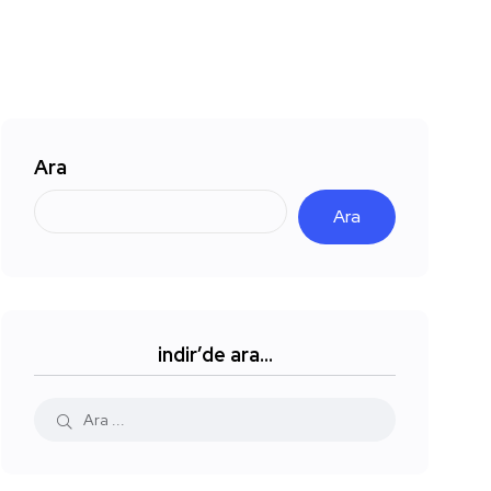
Ara
Ara
indir’de ara…