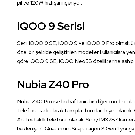
pil ve 120W hızlı şarjı içeriyor.
iQOO 9 Serisi
Seri; iQOO 9 SE, iQOO 9 ve iQOO 9 Pro olmak üzer
özel bir şekilde geliştirilen modeller kullanıcılar
göre iQOO 9 SE, iQOO Neo5S özelliklerine sahip 
Nubia Z40 Pro
Nubia Z40 Pro ise bu haftanın bir diğer modeli olac
telefon, canlı olarak tüm platformlarda yer alacak. C
Android akıllı telefonu olacak. Sony IMX787 kamera 
bekleniyor. Qualcomm Snapdragon 8 Gen 1 yonga set