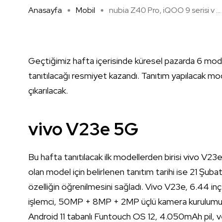
Anasayfa
Mobil
nubia Z40 Pro, iQOO 9 serisi v ...
Geçtiğimiz hafta içerisinde küresel pazarda 6 mode
tanıtılacağı resmiyet kazandı. Tanıtım yapılacak mo
çıkarılacak.
vivo V23e 5G
Bu hafta tanıtılacak ilk modellerden birisi vivo V23
olan model için belirlenen tanıtım tarihi ise 21 Şu
özelliğin öğrenilmesini sağladı. Vivo V23e, 6.4
işlemci, 50MP + 8MP + 2MP üçlü kamera kurulumu, 
Android 11 tabanlı Funtouch OS 12, 4.050mAh pil, ve