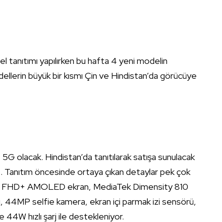
l tanıtımı yapılırken bu hafta 4 yeni modelin
dellerin büyük bir kısmı Çin ve Hindistan’da görücüye
e 5G olacak. Hindistan’da tanıtılarak satışa sunulacak
bat. Tanıtım öncesinde ortaya çıkan detaylar pek çok
4 inç FHD+ AMOLED ekran, MediaTek Dimensity 810
44MP selfie kamera, ekran içi parmak izi sensörü,
 44W hızlı şarj ile destekleniyor.