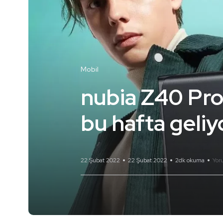
Mobil
nubia Z40 Pro,
bu hafta geliy
22 Şubat 2022
22 Şubat 2022
2dk okuma
Yor