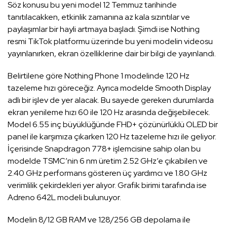
Söz konusu bu yeni model 12 Temmuz tarihinde
tanıtılacakken, etkinlik zamanına az kala sızıntılar ve
paylaşımlar bir hayli artmaya başladı. Şimdi ise Nothing
resmi TikTok platformu üzerinde bu yeni modelin videosu
yayınlanırken, ekran özelliklerine dair bir bilgi de yayınlandı.
Belirtilene göre Nothing Phone 1 modelinde 120 Hz
tazeleme hızı göreceğiz. Ayrıca modelde Smooth Display
adlı bir işlev de yer alacak. Bu sayede gereken durumlarda
ekran yenileme hızı 60 ile 120 Hz arasında değişebilecek.
Model 6.55 inç büyüklüğünde FHD+ çözünürlüklü OLED bir
panel ile karşımıza çıkarken 120 Hz tazeleme hızı ile geliyor.
İçerisinde Snapdragon 778+ işlemcisine sahip olan bu
modelde TSMC’nin 6 nm üretim 2.52 GHz’e çıkabilen ve
2.40 GHz performans gösteren üç yardımcı ve 1.80 GHz
verimlilik çekirdekleri yer alıyor. Grafik birimi tarafında ise
Adreno 642L modeli bulunuyor.
Modelin 8/12 GB RAM ve 128/256 GB depolama ile