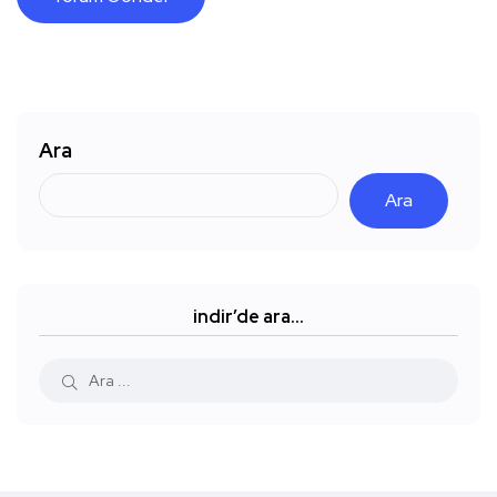
Ara
Ara
indir’de ara…