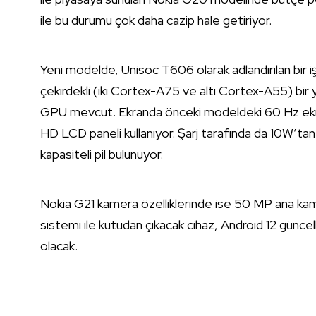
ile bu durumu çok daha cazip hale getiriyor.
Yeni modelde, Unisoc T606 olarak adlandırılan bir i
çekirdekli (iki Cortex-A75 ve altı Cortex-A55) bir 
GPU mevcut. Ekranda önceki modeldeki 60 Hz ekra
HD LCD paneli kullanıyor. Şarj tarafında da 10W’t
kapasiteli pil bulunuyor.
Nokia G21 kamera özelliklerinde ise 50 MP ana kame
sistemi ile kutudan çıkacak cihaz, Android 12 güncell
olacak.