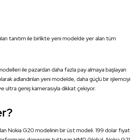
lan tanıtım ile birlikte yeni modelde yer alan tüm
modelleri ile pazardan daha fazla pay almaya başlayan
arak adlandırılan yeni modelde, daha güçlü bir işlemciyi
e ultra geniş kamerasıyla dikkat çekiyor.
er?
ulan Nokia G20 modelinin bir üst modeli. 199 dolar fiyat
performans dengesini tutturan HMD Global, Nokia G21