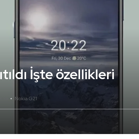
ıldı İşte özellikleri
Nokia G21
m Yok