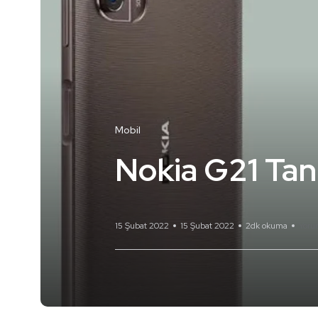
Mobil
Nokia G21 Tanıt
15 Şubat 2022
15 Şubat 2022
2dk okuma
Yoru