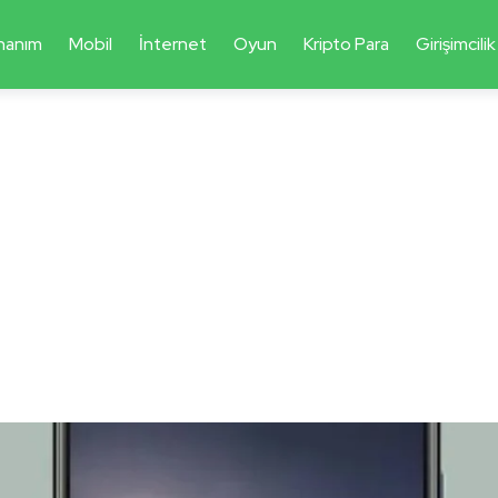
nanım
Mobil
İnternet
Oyun
Kripto Para
Girişimcilik