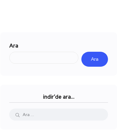
Ara
Ara
indir’de ara…