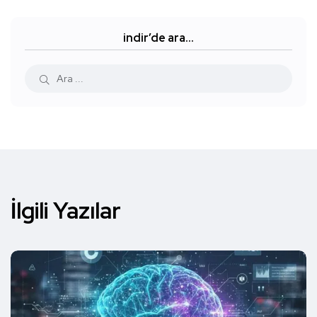
indir’de ara…
İlgili Yazılar