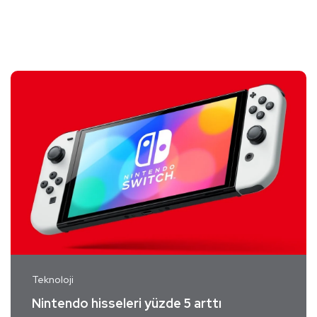
Teknoloji
Nintendo hisseleri yüzde 5 arttı