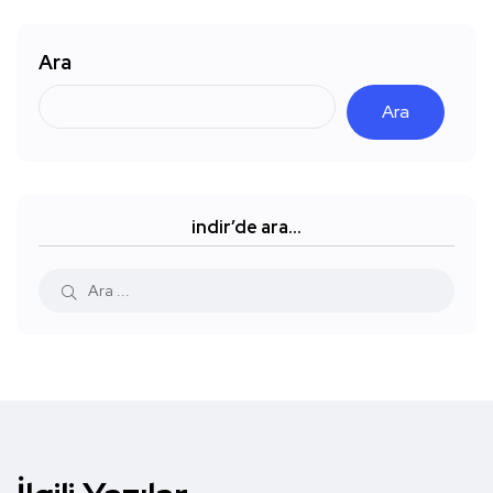
Ara
Ara
indir’de ara…