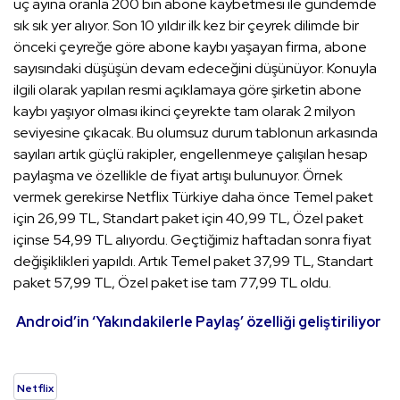
üç ayına oranla 200 bin abone kaybetmesi ile gündemde
sık sık yer alıyor. Son 10 yıldır ilk kez bir çeyrek dilimde bir
önceki çeyreğe göre abone kaybı yaşayan firma, abone
sayısındaki düşüşün devam edeceğini düşünüyor. Konuyla
ilgili olarak yapılan resmi açıklamaya göre şirketin abone
kaybı yaşıyor olması ikinci çeyrekte tam olarak 2 milyon
seviyesine çıkacak. Bu olumsuz durum tablonun arkasında
sayıları artık güçlü rakipler, engellenmeye çalışılan hesap
paylaşma ve özellikle de fiyat artışı bulunuyor. Örnek
vermek gerekirse Netflix Türkiye daha önce Temel paket
için 26,99 TL, Standart paket için 40,99 TL, Özel paket
içinse 54,99 TL alıyordu. Geçtiğimiz haftadan sonra fiyat
değişiklikleri yapıldı. Artık Temel paket 37,99 TL, Standart
paket 57,99 TL, Özel paket ise tam 77,99 TL oldu.
Android’in ‘Yakındakilerle Paylaş’ özelliği geliştiriliyor
Netflix