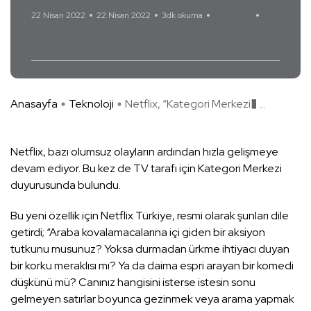
22 Nisan 2022
22 Nisan 2022
3dk okuma
Yorum Yok
Netflix
Anasayfa
Teknoloji
Netflix, “Kategori Merkezi� ...
Netflix, bazı olumsuz olayların ardından hızla gelişmeye
devam ediyor. Bu kez de TV tarafı için Kategori Merkezi
duyurusunda bulundu.
Bu yeni özellik için Netflix Türkiye, resmi olarak şunları dile
getirdi; “Araba kovalamacalarına içi giden bir aksiyon
tutkunu musunuz? Yoksa durmadan ürkme ihtiyacı duyan
bir korku meraklısı mı? Ya da daima espri arayan bir komedi
düşkünü mü? Canınız hangisini isterse istesin sonu
gelmeyen satırlar boyunca gezinmek veya arama yapmak