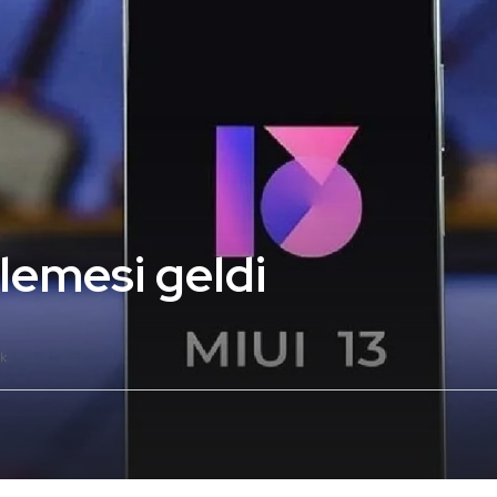
lemesi geldi
k