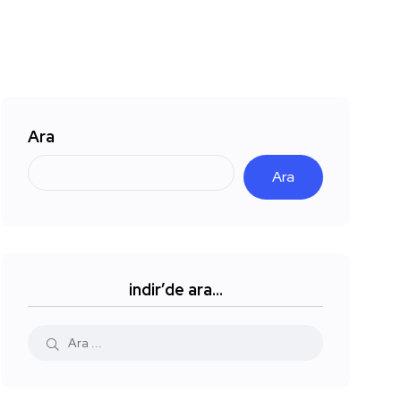
Ara
Ara
indir’de ara…