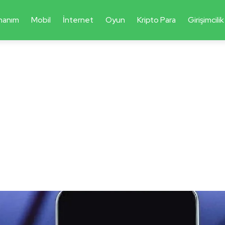
nanım
Mobil
İnternet
Oyun
Kripto Para
Girişimcilik