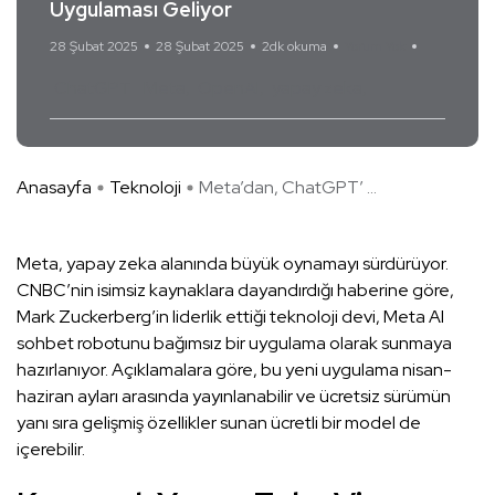
Uygulaması Geliyor
28 Şubat 2025
28 Şubat 2025
2dk okuma
Yorum Yok
ChatGPT
Meta
OpenAI
yapay zeka
Anasayfa
Teknoloji
Meta’dan, ChatGPT’ ...
Meta, yapay zeka alanında büyük oynamayı sürdürüyor.
CNBC’nin isimsiz kaynaklara dayandırdığı haberine göre,
Mark Zuckerberg’in liderlik ettiği teknoloji devi, Meta AI
sohbet robotunu bağımsız bir uygulama olarak sunmaya
hazırlanıyor. Açıklamalara göre, bu yeni uygulama nisan-
haziran ayları arasında yayınlanabilir ve ücretsiz sürümün
yanı sıra gelişmiş özellikler sunan ücretli bir model de
içerebilir.