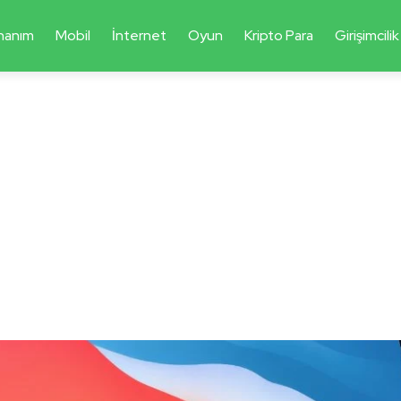
nanım
Mobil
İnternet
Oyun
Kripto Para
Girişimcilik