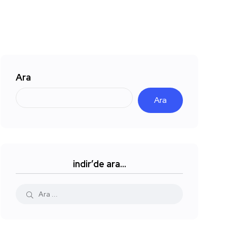
Ara
Ara
indir’de ara…