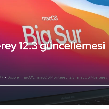
ey 12.3 güncellemesi
Apple
macOS
macOS Monterey 12.3
macOS Monterey 12
Yok