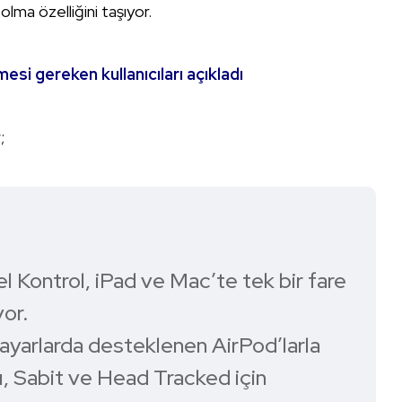
lma özelliğini taşıyor.
i gereken kullanıcıları açıkladı
;
l Kontrol, iPad ve Mac’te tek bir fare
yor.
sayarlarda desteklenen AirPod’larla
ı, Sabit ve Head Tracked için