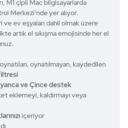
rı, M1 çipli Mac bilgisayarlarda
rol Merkezi’nde yer alıyor.
ri ve ev eşyaları dahil olmak üzere
likte artık el sıkışma emojisinde her el
sunuz.
oynatılan, oynatılmayan, kaydedilen
iltresi
alyanca ve Çince destek
tiket eklemeyi, kaldırmayı veya
larınızı
içeriyor
ldı