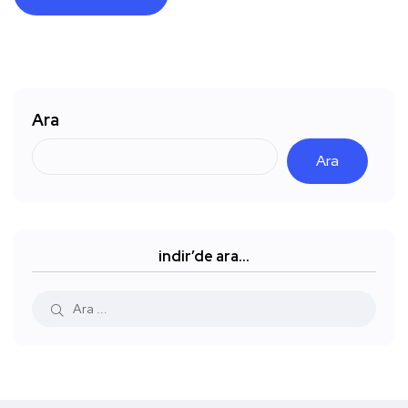
Ara
Ara
indir’de ara…