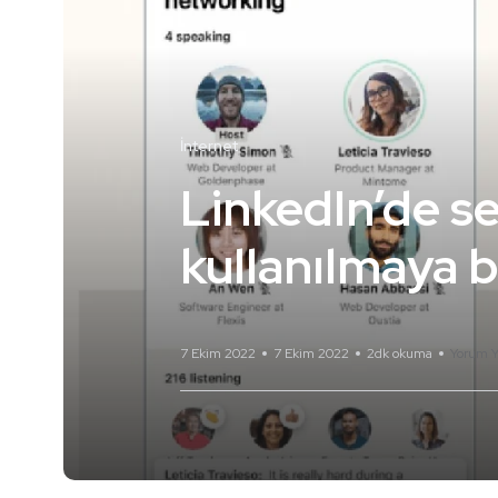
İnternet
LinkedIn’de ses
kullanılmaya b
7 Ekim 2022
7 Ekim 2022
2dk okuma
Yorum Y