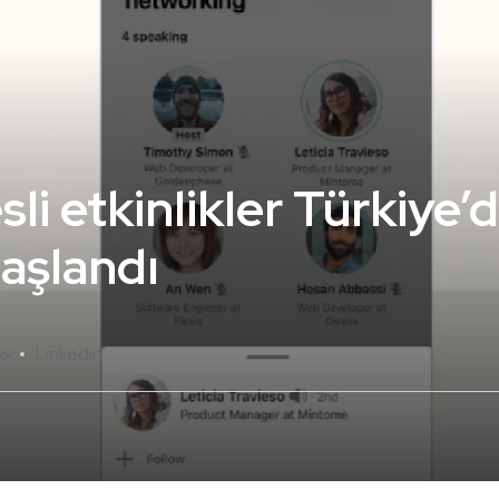
li etkinlikler Türkiye’
aşlandı
Linkedin
ok