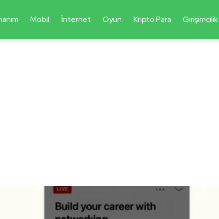
nanım
Mobil
İnternet
Oyun
Kripto Para
Girişimcilik