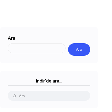
Ara
Ara
indir’de ara…