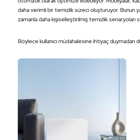
otomatik olarak optimize edebiliyor. Mobilyalar, kab
daha verimli bir temizlik süreci oluşturuyor. Bunun ya
zamanla daha kişiselleştirilmiş temizlik senaryoları s
Böylece kullanıcı müdahalesine ihtiyaç duymadan düz