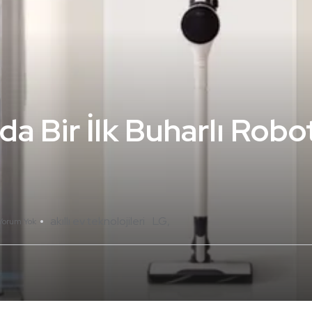
a Bir İlk Buharlı Robo
akıllı ev teknolojileri
LG
Yorum Yok