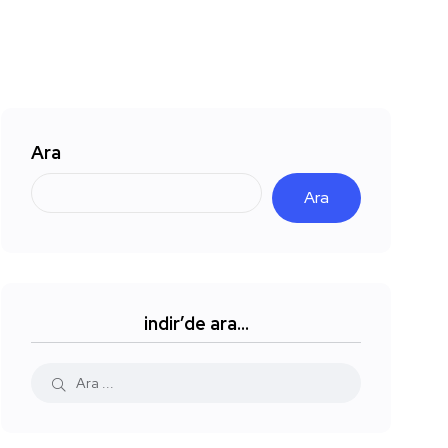
Ara
Ara
indir’de ara…