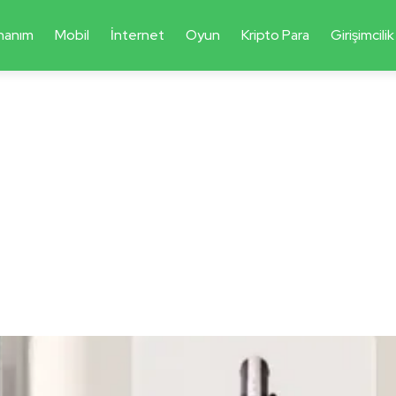
nanım
Mobil
İnternet
Oyun
Kripto Para
Girişimcilik