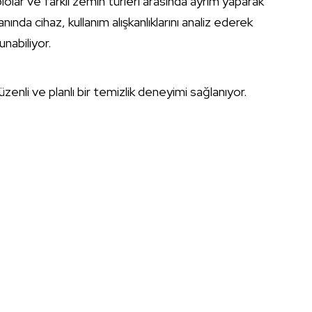
lolar ve farklı zemin türleri arasında ayrım yaparak
nında cihaz, kullanım alışkanlıklarını analiz ederek
unabiliyor.
enli ve planlı bir temizlik deneyimi sağlanıyor.