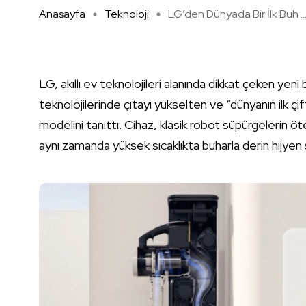
Anasayfa
Teknoloji
LG’den Dünyada Bir İlk Buh ..
LG, akıllı ev teknolojileri alanında dikkat çeken yeni
teknolojilerinde çıtayı yükselten ve “dünyanın ilk ç
modelini tanıttı. Cihaz, klasik robot süpürgelerin
aynı zamanda yüksek sıcaklıkta buharla derin hijyen