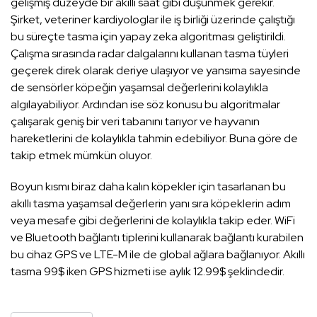
gelişmiş düzeyde bir akıllı saat gibi düşünmek gerekir.
Şirket, veteriner kardiyologlar ile iş birliği üzerinde çalıştığı
bu süreçte tasma için yapay zeka algoritması geliştirildi.
Çalışma sırasında radar dalgalarını kullanan tasma tüyleri
geçerek direk olarak deriye ulaşıyor ve yansıma sayesinde
de sensörler köpeğin yaşamsal değerlerini kolaylıkla
algılayabiliyor. Ardından ise söz konusu bu algoritmalar
çalışarak geniş bir veri tabanını tarıyor ve hayvanın
hareketlerini de kolaylıkla tahmin edebiliyor. Buna göre de
takip etmek mümkün oluyor.
Boyun kısmı biraz daha kalın köpekler için tasarlanan bu
akıllı tasma yaşamsal değerlerin yanı sıra köpeklerin adım
veya mesafe gibi değerlerini de kolaylıkla takip eder. WiFi
ve Bluetooth bağlantı tiplerini kullanarak bağlantı kurabilen
bu cihaz GPS ve LTE-M ile de global ağlara bağlanıyor. Akıllı
tasma 99$ iken GPS hizmeti ise aylık 12.99$ şeklindedir.